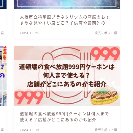
大阪市立科学館プラネタリウムの座席のおす
すめな見やすい席どこ？子供席や最前列の口
コミも調査
ト編
2024.10.25
観光スポット編
道頓堀の食べ放題999円クーポンは何人まで
使える？店舗がどこにあるのかも紹介
ト編
2024.10.15
観光スポット編