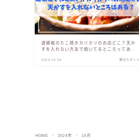
道頓堀のたこ焼きカリカリのお店どこ？天か
すを入れない方法で焼いてるところってあ
る？
2024.10.04
観光スポッ
HOME
2024年
10月
＞
＞