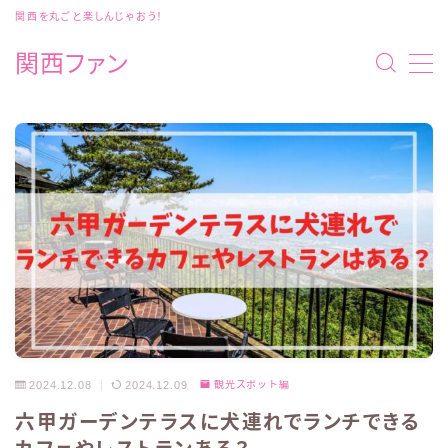
関西を丸ごと楽しんじゃおう！
関西ファン
MENU
お問い合わせ
プライバシーポリシー
利用規約／特定商取引法に基づく表記
有料記事の決済完了ページ
運営者情報
2024.12.08
2024.12.09
観光スポット編
六甲ガーデンテラスに犬連れでランチできる